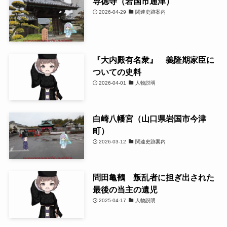
専徳寺（岩国市通津）
2026-04-29
関連史跡案内
『大内殿有名衆』 義隆期家臣に
ついての史料
2026-04-01
人物説明
白崎八幡宮（山口県岩国市今津
町）
2026-03-12
関連史跡案内
問田亀鶴 叛乱者に担ぎ出された
最後の当主の遺児
2025-04-17
人物説明