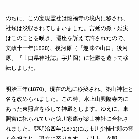
のちに、この宝現霊社は龍福寺の境内に移され、
社領は没収されてしまいました。言延の孫・延実
はこのことを嘆き、遷座を訴えて許されたので、
文政十一年(1828)、後河原（『趣味の山口』後河
原、『山口県神社誌』字片岡）に社殿を造って移
転しました。
明治三年(1870)、現在の地に移築され、築山神社と
名を改められました。この時、氷上山興隆寺内に
あった東照宮を移して神殿とします。ゆえに、東
照宮に祀られていた徳川家康が築山神社に合祀さ
れました。翌明治四年(1871)には市川少輔七郎の霊
も合祀され、現在に至ります。（以上、参照：