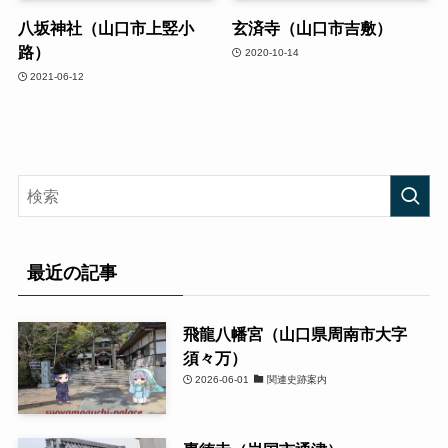
八坂神社（山口市上竪小
玄済寺（山口市吉敷）
路）
2020-10-14
2021-06-12
最近の記事
飛龍八幡宮（山口県周南市大字
須々万）
2026-06-01
関連史跡案内