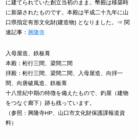
に建てられていた創立当初のまま。幣殿は移築時
に新築されたものです。本殿は平成二十九年に山
口県指定有形文化財(建造物) となりました。⇒ 関
連記事：
興隆寺
入母屋造、鉄板葺
本殿：桁行三間、梁間二間
拝殿：桁行三間、梁間二間、入母屋造、向拝一
間、向唐破風造、鉄板葺
十八世紀中期の特徴を備えたもので、釣屋（建物
をつなぐ廊下）跡も残っています。
（参照：興隆寺HP、山口市文化財保護課報道資
料）