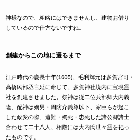
神様なので、粗略にはできませんし、建物お借り
しているので仕方ないですね。
創建からこの地に遷るまで
江戸時代の慶長十年(1605)、毛利輝元は多賀宮司・
高橋民部丞言延に命じて、多賀神社境内に宝現霊
社を創建させました。祭神は従二位兵部卿大内義
隆、配神は嫡男・周防介義尊以下、家臣らが起こ
した政変の際、遭難・殉死・忠死した諸公卿諸士
合わせて二十八人、相殿には大内氏世々霊を祀っ
たものです。