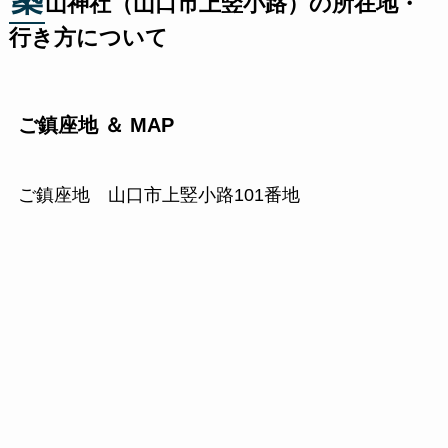
築
山神社（山口市上竪小路）の所在地・
行き方について
ご鎮座地 ＆ MAP
ご鎮座地 山口市上竪小路101番地