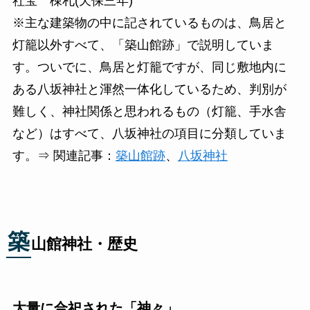
社宝 棟札(天保三年)
※主な建築物の中に記されているものは、鳥居と
灯籠以外すべて、「築山館跡」で説明していま
す。ついでに、鳥居と灯籠ですが、同じ敷地内に
ある八坂神社と渾然一体化しているため、判別が
難しく、神社関係と思われるもの（灯籠、手水舎
など）はすべて、八坂神社の項目に分類していま
す。⇒ 関連記事：
築山館跡
、
八坂神社
築
山館神社・歴史
大量に合祀された「神々」