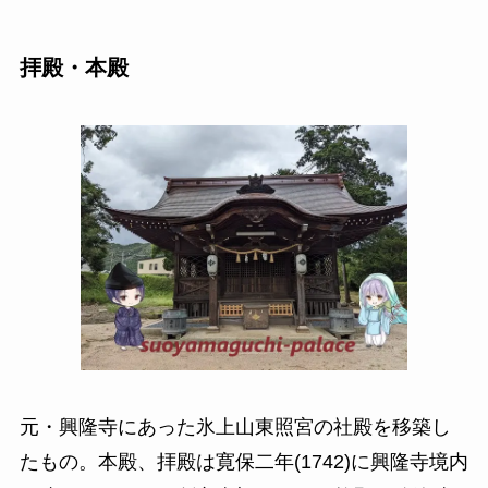
拝殿・本殿
元・興隆寺にあった氷上山東照宮の社殿を移築し
たもの。本殿、拝殿は寛保二年(1742)に興隆寺境内