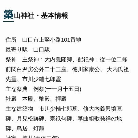
築
山神社・基本情報
住所 山口市上竪小路101番地
最寄り駅 山口駅
祭神 主祭神：大内義隆卿、配祀神：従一位二條
前関白尹房公外二十三座、徳川家康公、 大内氏祖
先霊、市川少輔七郎霊
主な祭典 例祭(十一月十五日)
社殿 本殿、幣殿、拝殿
主な建築物 市川少輔七郎墓、修大内義興墳墓
碑、月見松跡碑、宗祇句碑、箏曲組歌発祥の地
碑、鳥居、灯籠