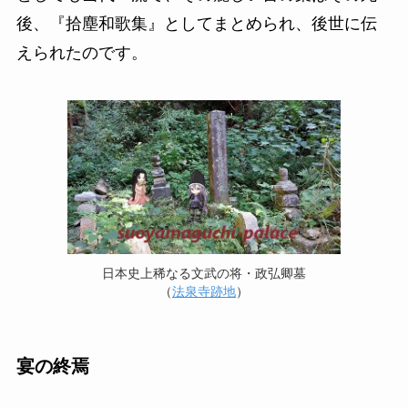
後、『拾塵和歌集』としてまとめられ、後世に伝
えられたのです。
日本史上稀なる文武の将・政弘卿墓
（
法泉寺跡地
）
宴の終焉