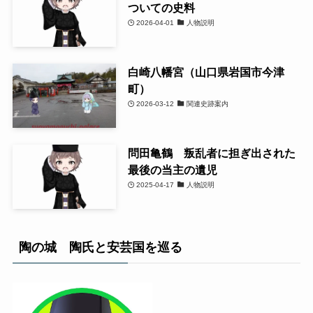
ついての史料
2026-04-01
人物説明
白崎八幡宮（山口県岩国市今津
町）
2026-03-12
関連史跡案内
問田亀鶴 叛乱者に担ぎ出された
最後の当主の遺児
2025-04-17
人物説明
陶の城 陶氏と安芸国を巡る