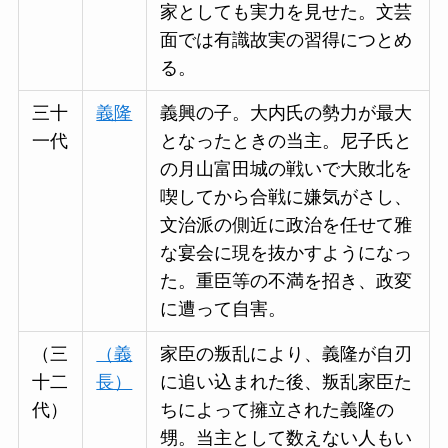
家としても実力を見せた。文芸
面では有識故実の習得につとめ
る。
三十
義隆
義興の子。大内氏の勢力が最大
一代
となったときの当主。尼子氏と
の月山富田城の戦いで大敗北を
喫してから合戦に嫌気がさし、
文治派の側近に政治を任せて雅
な宴会に現を抜かすようになっ
た。重臣等の不満を招き、政変
に遭って自害。
（三
（義
家臣の叛乱により、義隆が自刃
十二
長）
に追い込まれた後、叛乱家臣た
代）
ちによって擁立された義隆の
甥。当主として数えない人もい