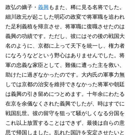
政弘の嫡子・
義興
もまた、稀に見る名将でした。
細川政元が起こした明応の政変で将軍職を追われ
た足利義稙を帰京させ、将軍職に復職させたのは
義興の功績です。ただし、彼にはその後の戦国大
名のように、京都に上って天下を統一し、権力者
になろうなどという野心はありませんでした。将
軍の忠義な家臣として、難儀に遭った主を救い、
助けたに過ぎなかったのです。大内氏の軍事力無
しでは京都の治安を維持できなかった将軍や朝廷
は義興の引き留めにつとめます。十年余にわたる
在京を余儀なくされた義興でしたが、時はすでに
戦国乱世。彼の留守を狙って騒がしくなる分国を
これ以上放置することはできず、最後は自らの意
思で帰国しました。乱れた国許を安定させたいと