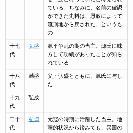
ている。ちなみに、名前の確認
ができた史料は、恩赦によって
流刑地から戻された、というも
の
十七
弘盛
源平争乱の期の当主。源氏に味
代
方して功績があったことが知ら
れている
十八
満盛
父・弘盛とともに、源氏に与し
代
た
十九
弘成
代
二十
弘貞
元寇の時期に活躍した当主。地
代
理的状況から鑑みても、異国の