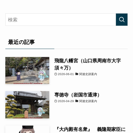
最近の記事
飛龍八幡宮（山口県周南市大字
須々万）
2026-06-01
関連史跡案内
専徳寺（岩国市通津）
2026-04-29
関連史跡案内
『大内殿有名衆』 義隆期家臣に