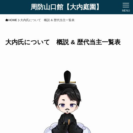
周防山口館【大内庭園】
MENU
HOME
大内氏について 概説 & 歴代当主一覧表
大内氏について 概説 & 歴代当主一覧表