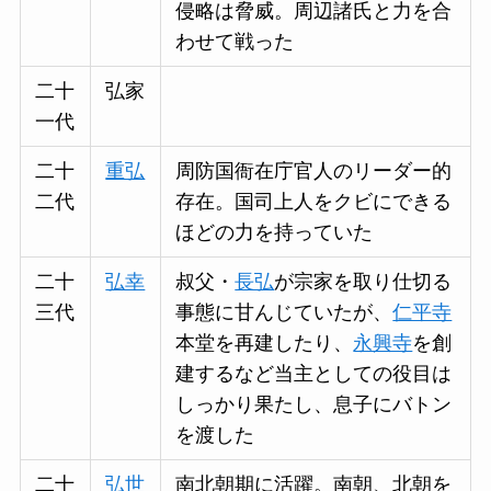
侵略は脅威。周辺諸氏と力を合
わせて戦った
二十
弘家
一代
二十
重弘
周防国衙在庁官人のリーダー的
二代
存在。国司上人をクビにできる
ほどの力を持っていた
二十
弘幸
叔父・
長弘
が宗家を取り仕切る
三代
事態に甘んじていたが、
仁平寺
本堂を再建したり、
永興寺
を創
建するなど当主としての役目は
しっかり果たし、息子にバトン
を渡した
二十
弘世
南北朝期に活躍。南朝、北朝を