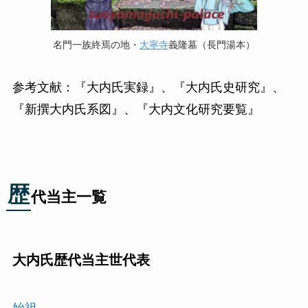
名門一族終焉の地・
大寧寺
義隆墓（長門湯本）
参考文献：『大内氏実録』、『大内氏史研究』、
『新撰大内氏系図』、『大内文化研究要覧』
歴
代当主一覧
大内氏歴代当主世代表
始祖