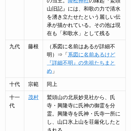
の当主。
降松神社
の縁起『鷲頭
山旧記』には、和歌の力で清水
を湧き立たせたという麗しい伝
承が描かれている。その池は現
在も「和歌水」として残る
九代
藤根
（系図に名前はあるが詳細不
明）⇒「
系図に名前あるけど
『詳細不明』の先祖たちまと
め
」
十代
宗範
同上
十一
茂村
鷲頭山の北辰妙見社から、氏
代
寺・興隆寺に氏神の御霊を分
霊。興隆寺を氏神・氏寺一所に
し、山口氷上山を荘厳化したと
される