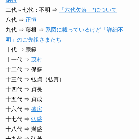
二代～七代：不明 ⇒
「六代欠落」*について
八代 ⇒
正恒
九代 ⇒ 藤根 ⇒
系図に載っているけど「詳細不
明」のご先祖さまたち
十代 ⇒ 宗範
十一代 ⇒
茂村
十二代 ⇒ 保盛
十三代 ⇒ 弘貞（弘真）
十四代 ⇒ 貞長
十五代 ⇒ 貞成
十六代 ⇒
盛房
十七代 ⇒
弘盛
十八代 ⇒ 満盛
十九代 ⇒ 弘茂