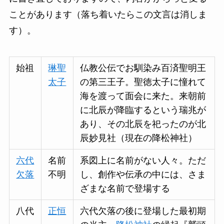
ことがあります（落ち着いたらこの文言は消しま
す）。
始祖
琳聖
仏教公伝でお馴染み百済聖明王
太子
の第三王子。聖徳太子に憧れて
海を渡って面会に来た。来朝前
に北辰が降臨するという瑞兆が
あり、その北辰を祀ったのが北
辰妙見社（現在の降松神社）
六代
名前
系図上に名前がない人々。ただ
欠落
不明
し、創作や伝承の中には、さま
ざまな名前で登場する
八代
正恒
六代欠落の後に登場した最初期