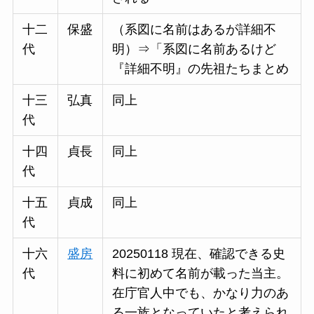
十二
保盛
（系図に名前はあるが詳細不
代
明）⇒「系図に名前あるけど
『詳細不明』の先祖たちまとめ
十三
弘真
同上
代
十四
貞長
同上
代
十五
貞成
同上
代
十六
盛房
20250118 現在、確認できる史
代
料に初めて名前が載った当主。
在庁官人中でも、かなり力のあ
る一族となっていたと考えられ