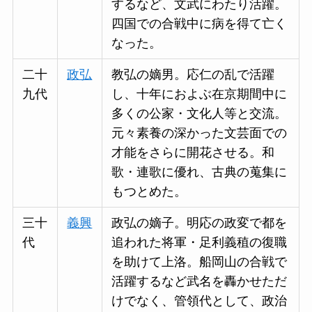
するなど、文武にわたり活躍。
四国での合戦中に病を得て亡く
なった。
二十
政弘
教弘の嫡男。応仁の乱で活躍
九代
し、十年におよぶ在京期間中に
多くの公家・文化人等と交流。
元々素養の深かった文芸面での
才能をさらに開花させる。和
歌・連歌に優れ、古典の蒐集に
もつとめた。
三十
義興
政弘の嫡子。明応の政変で都を
代
追われた将軍・足利義稙の復職
を助けて上洛。船岡山の合戦で
活躍するなど武名を轟かせただ
けでなく、管領代として、政治