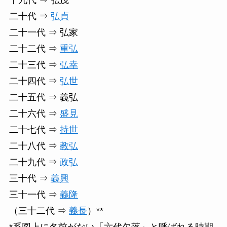
二十代 ⇒
弘貞
二十一代 ⇒ 弘家
二十二代 ⇒
重弘
二十三代 ⇒
弘幸
二十四代 ⇒
弘世
二十五代 ⇒ 義弘
二十六代 ⇒
盛見
二十七代 ⇒
持世
二十八代 ⇒
教弘
二十九代 ⇒
政弘
三十代 ⇒
義興
三十一代 ⇒
義隆
（三十二代 ⇒
義長
）**
*系図上に名前がない「六代欠落」と呼ばれる時期