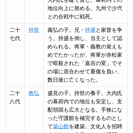
大内氏を建て直し、幕府内での
地位向上に努める。九州で少弐
との合戦中に戦死。
二十
持世
義弘の子。兄・
持盛
と家督を争
七代
う。持盛を倒し、当主として認
められる。将軍・義教の覚えも
めでたかったが、将軍が赤松家
で暗殺された「嘉吉の変」でそ
の場に居合わせて重傷を負い、
数日後に亡くなった。
二十
教弘
盛見の子。持世の養子。大内氏
八代
の幕府内での地位も安定し、支
配領国も広大となる。手狭にな
った守護館を補完するものとし
て
築山館
を建築。文化人を招聘