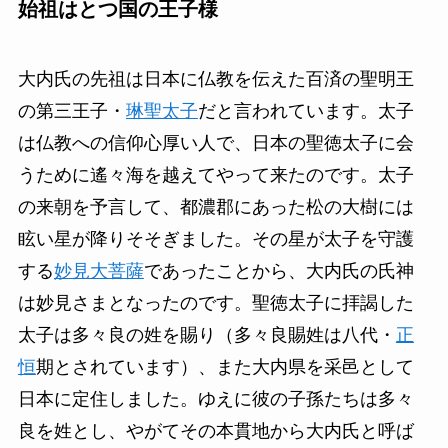
始祖はとつ国の王子様
大内氏の先祖は日本に仏教を伝えた百済の聖明王
の第三王子・
琳聖太子
だと言われています。太子
は仏教への信仰心厚い人で、日本の聖徳太子に会
うために遙々海を越えてやって来たのです。太子
の来朝を予言して、都濃郡にあった松の大樹には
眩い星が降りそそぎました。その星が太子を守護
する
妙見大菩薩
であったことから、大内氏の氏神
は妙見さまとなったのです。聖徳太子に拝謁した
太子は多々良の姓を賜り（多々良賜姓は八代・
正
恒
期とされています）、また大内県を采邑として
日本に定住しました。ゆえに彼の子孫たちは多々
良を姓とし、やがてその本貫地から大内氏と呼ば