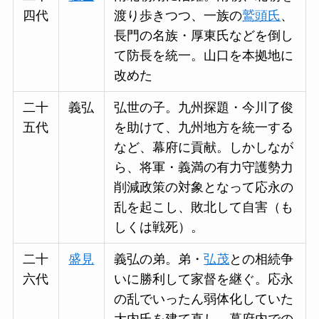
四代
渡り歩きつつ、一族の
鷲頭氏
、
長門の名族・厚東氏などを倒し
て防長を統一。山口を本拠地に
改めた
二十
義弘
弘世の子。九州探題・今川了俊
五代
を助けて、九州地方を統一する
など、幕府に貢献。しかしなが
ら、将軍・義満の有力守護勢力
削減政策の対象となって応永の
乱を起こし、敗北して自害（も
しくは戦死）。
二十
盛見
義弘の弟。弟・
弘茂
との相続争
六代
いに勝利して家督を継ぐ。応永
の乱でいったん弱体化していた