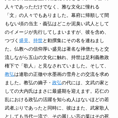
人々であっただけでなく、雅な文化に憧れる
「文」の人々でもありました。幕府に帰順して間
もない頃の当主・義弘はどこか泥臭い武人として
のイメージが先行してしまいますが、彼を含め、
つづく
盛見
、
持世
と勅撰集にその名を連ねまし
た。仏教への信仰厚い盛見は著名な禅僧たちと交
流しながら五山の文化に触れ、持世は足利義教政
権下で「歌人」と見なされていました。そして、
教弘
は連歌の正徹や水墨画の雪舟との交流を求め
ました。教弘の嫡子・
政弘
の代には、文武の家と
しての大内氏はまさに最盛期を迎えます。応仁の
乱における政弘の活躍を知らぬ人はないほどの若
武者ぶりであったと同時に、彼はまた、武家歌人
としても当代一流で、その麗しい言の葉はその死