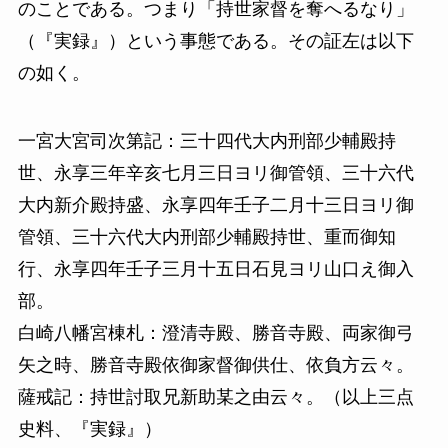
のことである。つまり「持世家督を奪へるなり」
（『実録』）という事態である。その証左は以下
の如く。
一宮大宮司次第記：三十四代大内刑部少輔殿持
世、永享三年辛亥七月三日ヨリ御管領、三十六代
大内新介殿持盛、永享四年壬子二月十三日ヨリ御
管領、三十六代大内刑部少輔殿持世、重而御知
行、永享四年壬子三月十五日石見ヨリ山口え御入
部。
白崎八幡宮棟札：澄清寺殿、勝音寺殿、両家御弓
矢之時、勝音寺殿依御家督御供仕、依負方云々。
薩戒記：持世討取兄新助某之由云々。（以上三点
史料、『実録』）