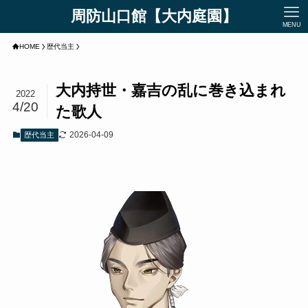
周防山口館【大内庭園】
MENU
HOME
歴代当主
大内持世・嘉吉の乱に巻き込まれ
2022
4/20
た歌人
2026-04-09
歴代当主