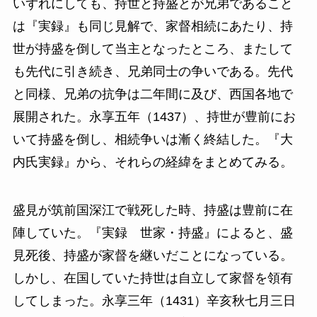
いずれにしても、持世と持盛とが兄弟であること
は『実録』も同じ見解で、家督相続にあたり、持
世が持盛を倒して当主となったところ、またして
も先代に引き続き、兄弟同士の争いである。先代
と同様、兄弟の抗争は二年間に及び、西国各地で
展開された。永享五年（1437）、持世が豊前にお
いて持盛を倒し、相続争いは漸く終結した。『大
内氏実録』から、それらの経緯をまとめてみる。
盛見が筑前国深江で戦死した時、持盛は豊前に在
陣していた。『実録 世家・持盛』によると、盛
見死後、持盛が家督を継いだことになっている。
しかし、在国していた持世は自立して家督を領有
してしまった。永享三年（1431）辛亥秋七月三日