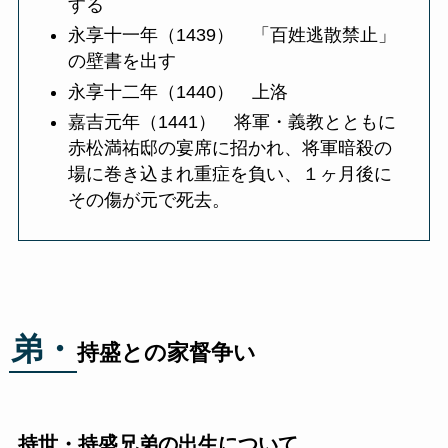
する
永享十一年（1439） 「百姓逃散禁止」
の壁書を出す
永享十二年（1440） 上洛
嘉吉元年（1441） 将軍・義教とともに
赤松満祐邸の宴席に招かれ、将軍暗殺の
場に巻き込まれ重症を負い、１ヶ月後に
その傷が元で死去。
弟・
持盛との家督争い
持世・持盛兄弟の出生について