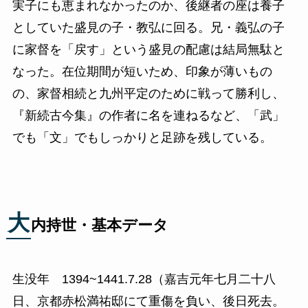
実子にも恵まれなかったのか、後継者の座は養子
としていた盛見の子・教弘に回る。兄・義弘の子
に家督を「戻す」という盛見の配慮は結局無駄と
なった。在位期間が短いため、印象が薄いもの
の、家督相続と九州平定のために戦って勝利し、
『新続古今集』の作者に名を連ねるなど、「武」
でも「文」でもしっかりと足跡を残している。
大
内持世・基本データ
生没年 1394~1441.7.28（嘉吉元年七月二十八
日、京都赤松満祐邸にて重傷を負い、後日死去。