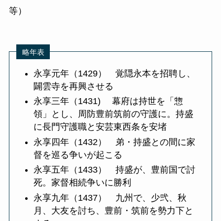
等）
略年表
永享元年（1429） 覚隠永本を招聘し、
闢雲寺を再興させる
永享三年（1431) 幕府は持世を「惣
領」とし、周防豊前筑前の守護に。持盛
に長門守護職と安芸東西条を安堵
永享四年（1432） 弟・持盛との間に家
督を巡る争いが起こる
永享五年（1433） 持盛が、豊前国で討
死。家督相続争いに勝利
永享九年（1437） 九州で、少弐、秋
月、大友を討ち、豊前・筑前を勢力下と