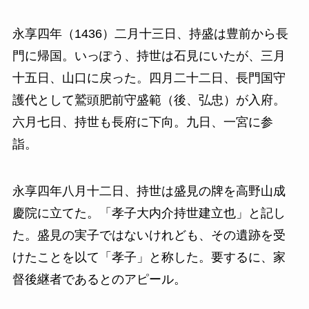
永享四年（1436）二月十三日、持盛は豊前から長
門に帰国。いっぽう、持世は石見にいたが、三月
十五日、山口に戻った。四月二十二日、長門国守
護代として鷲頭肥前守盛範（後、弘忠）が入府。
六月七日、持世も長府に下向。九日、一宮に参
詣。
永享四年八月十二日、持世は盛見の牌を高野山成
慶院に立てた。「孝子大内介持世建立也」と記し
た。盛見の実子ではないけれども、その遺跡を受
けたことを以て「孝子」と称した。要するに、家
督後継者であるとのアピール。