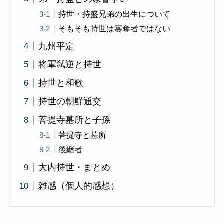
持世・持盛兄弟の出生について
そもそも持世は簒奪者ではない
九州平定
将軍弑逆と持世
持世と和歌
持世の朝鮮通交
菩提寺墓所と子孫
菩提寺と墓所
後継者
大内持世・まとめ
雑感（個人的感想）