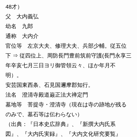
48才）
父 大内義弘
幼名 九郎
通称 大内介
官位等 左京大夫、修理大夫、兵部少輔。従五位
下 ⇒ 従四位上、周防長門豊前筑前守護(長門永享三
年辛亥七月三日ヨリ御管領云々、ほか年月不
明）。
安芸国東西条、石見国邇摩郡知行。
法名 澄清寺殿道巌正法大禅定門
墓地等 菩提寺・澄清寺（現在は寺の跡地が残る
のみで、墓石等は伝わらない）
（出典：『日本史広辞典』、『新撰大内氏系
図』、『大内氏実録』、『大内文化研究要覧』