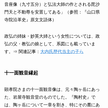
音座像（九寸五分）と弘法大師の作とされる毘沙
門天と不動尊を安置してある」（参照：『山口県
寺院沿革史』原文文語体）
政弘の姉妹・妙英大姉という女性については、政
弘の父・教弘の娘として、系図にも載っていま
す。⇒ 関連記事：
大内氏歴代当主の子ら
十一面観音縁起
顕孝院さまの十一面観音像は、元々陶ヶ岳にあっ
た、岩屋寺観音堂のものでした。『陶村史』で
は、陶ヶ岳について一章を割き、特にその麓にあ