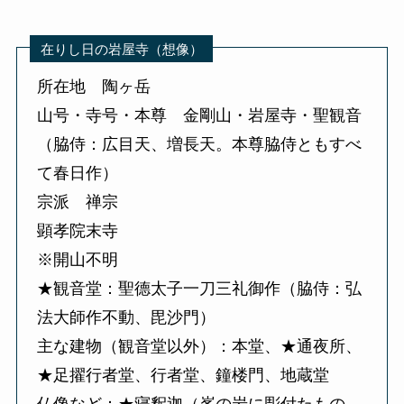
在りし日の岩屋寺（想像）
所在地 陶ヶ岳
山号・寺号・本尊 金剛山・岩屋寺・聖観音
（脇侍：広目天、増長天。本尊脇侍ともすべ
て春日作）
宗派 禅宗
顕孝院末寺
※開山不明
★観音堂：聖德太子一刀三礼御作（脇侍：弘
法大師作不動、毘沙門）
主な建物（観音堂以外）：本堂、★通夜所、
★足擢行者堂、行者堂、鐘楼門、地蔵堂