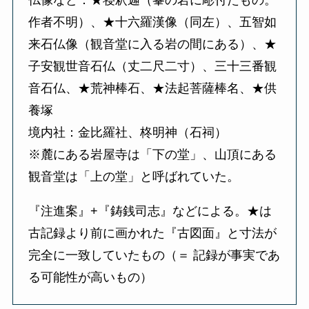
仏像など：★寝釈迦（峯の岩に彫付たもの。
作者不明）、★十六羅漢像（同左）、五智如
来石仏像（観音堂に入る岩の間にある）、★
子安観世音石仏（丈二尺二寸）、三十三番観
音石仏、★荒神棒石、★法起菩薩棒名、★供
養塚
境内社：金比羅社、柊明神（石祠）
※麓にある岩屋寺は「下の堂」、山頂にある
観音堂は「上の堂」と呼ばれていた。
『注進案』+『鋳銭司志』などによる。★は
古記録より前に画かれた『古図面』と寸法が
完全に一致していたもの（＝ 記録が事実であ
る可能性が高いもの）