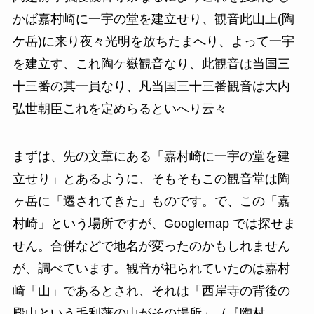
かば嘉村崎に一宇の堂を建立せり、観音此山上(陶
ケ岳)に来り夜々光明を放ちたまへり、よって一宇
を建立す、これ陶ケ嶽観音なり、此観音は当国三
十三番の其一員なり、凡当国三十三番観音は大内
弘世朝臣これを定めらるといへり云々
まずは、先の文章にある「嘉村崎に一宇の堂を建
立せり」とあるように、そもそもこの観音堂は陶
ヶ岳に「遷されてきた」ものです。で、この「嘉
村崎」という場所ですが、Googlemap では探せま
せん。合併などで地名が変ったのかもしれません
が、調べています。観音が祀られていたのは嘉村
崎「山」であるとされ、それは「西岸寺の背後の
殿山という毛利藩の山がその場所」（『陶村