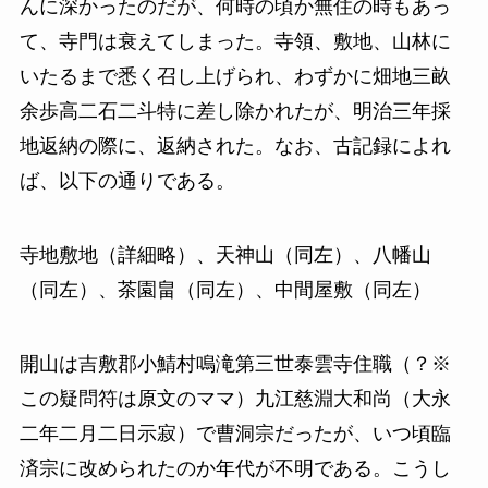
んに深かったのだが、何時の頃か無住の時もあっ
て、寺門は衰えてしまった。寺領、敷地、山林に
いたるまで悉く召し上げられ、わずかに畑地三畝
余歩高二石二斗特に差し除かれたが、明治三年採
地返納の際に、返納された。なお、古記録によれ
ば、以下の通りである。
寺地敷地（詳細略）、天神山（同左）、八幡山
（同左）、茶園畠（同左）、中間屋敷（同左）
開山は吉敷郡小鯖村鳴滝第三世泰雲寺住職（？※
この疑問符は原文のママ）九江慈淵大和尚（大永
二年二月二日示寂）で曹洞宗だったが、いつ頃臨
済宗に改められたのか年代が不明である。こうし