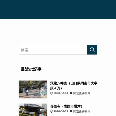
最近の記事
飛龍八幡宮（山口県周南市大字
須々万）
2026-06-01
関連史跡案内
専徳寺（岩国市通津）
2026-04-29
関連史跡案内