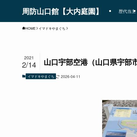
周防山口館【大内庭園】
歴代当主
HOME
イマドキやまぐち
2021
山口宇部空港（山口県宇部
2/14
イマドキやまぐち
2026-04-11