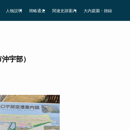
人物説明
簡略通史
関連史跡案内
大内庭園・雑録
市沖宇部）