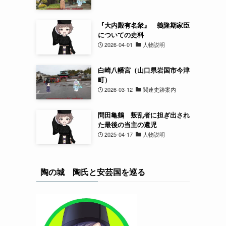
『大内殿有名衆』 義隆期家臣
についての史料
2026-04-01
人物説明
白崎八幡宮（山口県岩国市今津
町）
2026-03-12
関連史跡案内
問田亀鶴 叛乱者に担ぎ出され
た最後の当主の遺児
2025-04-17
人物説明
陶の城 陶氏と安芸国を巡る