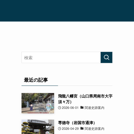
最近の記事
飛龍八幡宮（山口県周南市大字
須々万）
2026-06-01
関連史跡案内
専徳寺（岩国市通津）
2026-04-29
関連史跡案内