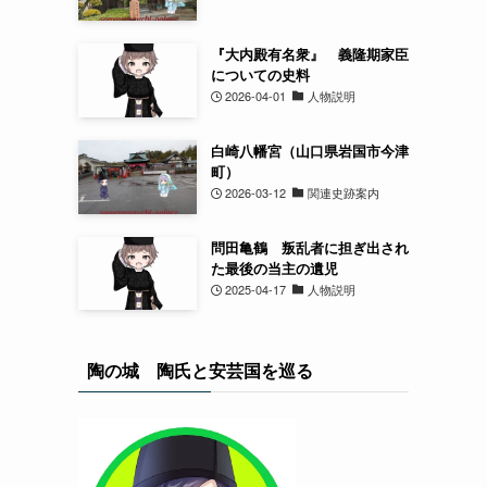
『大内殿有名衆』 義隆期家臣
についての史料
2026-04-01
人物説明
白崎八幡宮（山口県岩国市今津
町）
2026-03-12
関連史跡案内
問田亀鶴 叛乱者に担ぎ出され
た最後の当主の遺児
2025-04-17
人物説明
陶の城 陶氏と安芸国を巡る