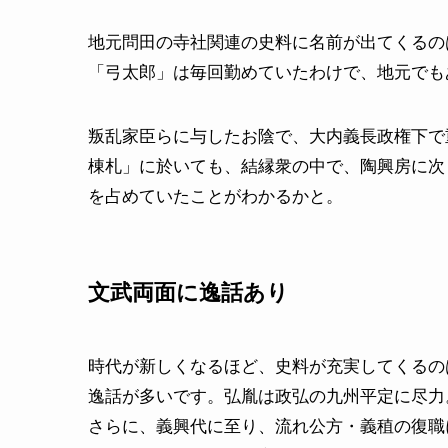
地元問田の寺社関連の史料に名前が出てくるの
「弓太郎」は毎回勤めていたわけで、地元でも
叛乱家臣らに与したお陰で、大内義長政権下で
棟札」に於いても、結縁衆の中で、陶興房に次
を占めていたことがわかるかと。
文武両面に逸話あり
時代が新しくなるほど、史料が充実してくるの
逸話が多いです。弘胤は政弘の九州平定に尽力
さらに、義興代に至り、流れ公方・義稙の復職