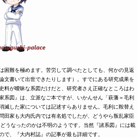
は困難を極めます。苦労して調べたとしても、何かの見返
論文書いて出世できたりします）。すでにある研究成果を
史料が曖昧な系図だけだと、研究者さえ正確なところはわ
家系図』は、立派なご本ですが、いかんせん「萩藩＝毛利
消滅した家については記述すらありません。毛利に鞍替え
問田家も大内氏内では有名処でしたが、どうやら叛乱家臣
7以降どうなったのかは不明のようです。当然『諸系図』には載
ので、『大内村誌』の記事が最も詳細です。