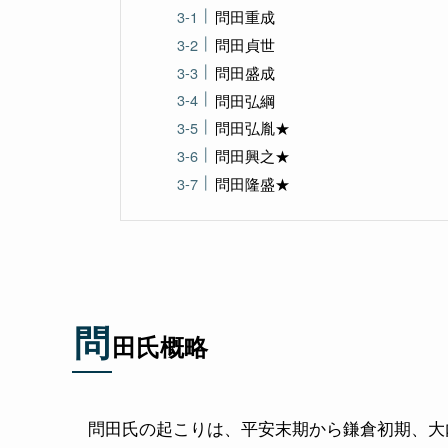
問田重成
問田貞世
問田盛成
問田弘綱
問田弘胤★
問田興之★
問田隆盛★
問
田氏概略
問田氏の起こりは、平安末期から鎌倉初期、大