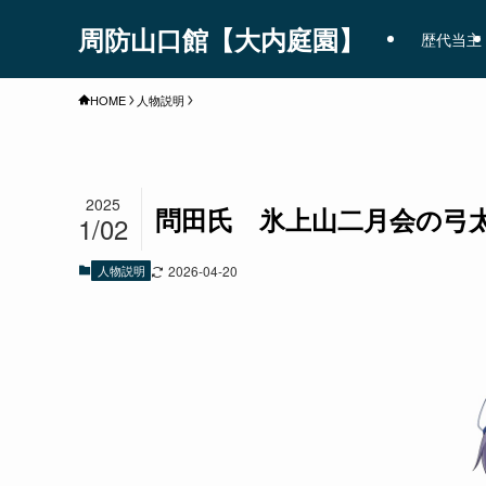
周防山口館【大内庭園】
歴代当主
HOME
人物説明
2025
問田氏 氷上山二月会の弓
1/02
人物説明
2026-04-20