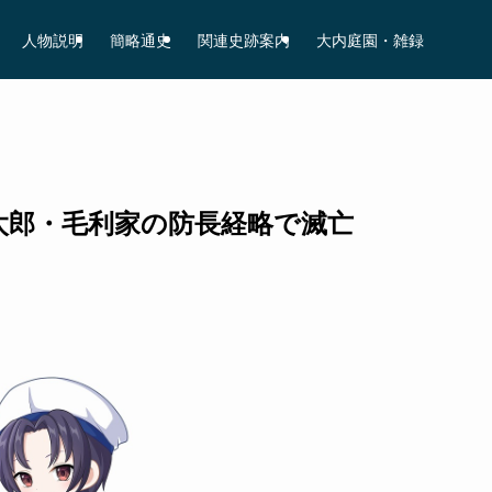
人物説明
簡略通史
関連史跡案内
大内庭園・雑録
太郎・毛利家の防長経略で滅亡