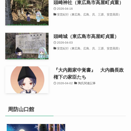
頭崎神社（東広島市高屋町貞重）
2026-04-16
安芸紀行（東広島、広島、呉、三原、安芸高田）
頭崎城（東広島市高屋町貞重）
2026-04-03
安芸紀行（東広島、広島、呉、三原、安芸高田）
『大内殿家中覚書』 大内義長政
権下の家臣たち
2026-04-02
陶氏関連記事
周防山口館