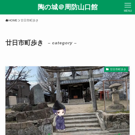
陶の城＠周防山口館
MENU
HOME
廿日市町歩き
廿日市町歩き
– category –
廿日市町歩き