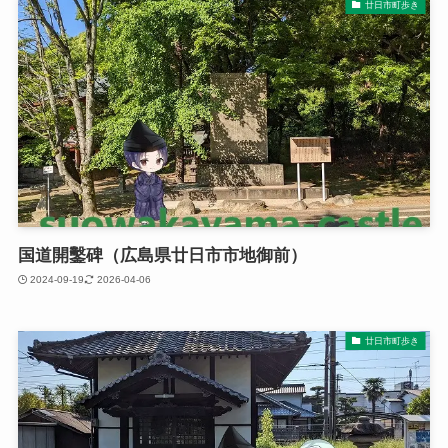
廿日市町歩き
国道開鑿碑（広島県廿日市市地御前）
2024-09-19
2026-04-06
廿日市町歩き