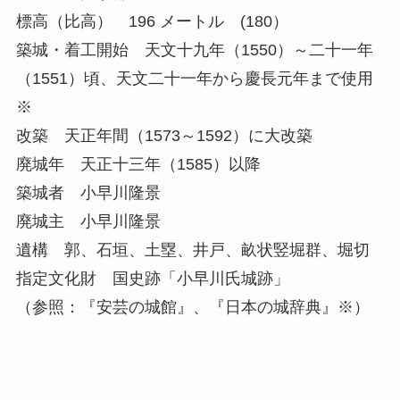
標高（比高） 196 メートル (180）
築城・着工開始 天文十九年（1550）～二十一年
（1551）頃、天文二十一年から慶長元年まで使用
※
改築 天正年間（1573～1592）に大改築
廃城年 天正十三年（1585）以降
築城者 小早川隆景
廃城主 小早川隆景
遺構 郭、石垣、土塁、井戸、畝状竪堀群、堀切
指定文化財 国史跡「小早川氏城跡」
（参照：『安芸の城館』、『日本の城辞典』※）