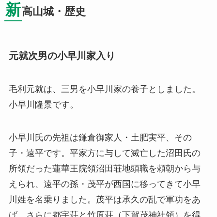
新
高山城・歴史
元就次男の小早川家入り
毛利元就は、三男を小早川家の養子としました。
小早川隆景です。
小早川氏の先祖は鎌倉御家人・土肥実平、その
子・遠平です。平家方に与して滅亡した沼田氏の
所領だった蓮華王院領沼田荘地頭職を頼朝から与
えられ、遠平の孫・茂平が西国に移ってきて小早
川姓を名乗りました。茂平は承久の乱で軍功をあ
げ、さらに都宇荘と竹原荘（下賀茂神社領）を得