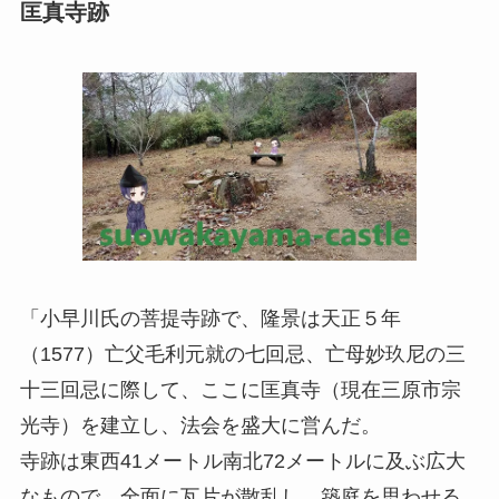
匡真寺跡
「小早川氏の菩提寺跡で、隆景は天正５年
（1577）亡父毛利元就の七回忌、亡母妙玖尼の三
十三回忌に際して、ここに匡真寺（現在三原市宗
光寺）を建立し、法会を盛大に営んだ。
寺跡は東西41メートル南北72メートルに及ぶ広大
なもので、全面に瓦片が散乱し、築庭を思わせる