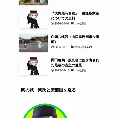
『大内殿有名衆』 義隆期家臣
についての史料
2026-04-01
人物説明
白崎八幡宮（山口県岩国市今津
町）
2026-03-12
関連史跡案内
問田亀鶴 叛乱者に担ぎ出され
た最後の当主の遺児
2025-04-17
人物説明
陶の城 陶氏と安芸国を巡る