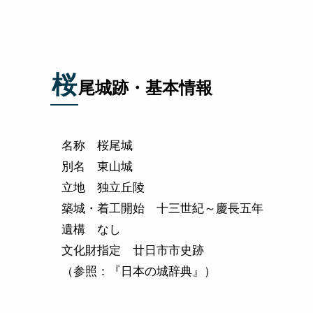
桜
尾城跡・基本情報
名称 桜尾城
別名 東山城
立地 独立丘陵
築城・着工開始 十三世紀～慶長五年
遺構 なし
文化財指定 廿日市市史跡
（参照：『日本の城辞典』）