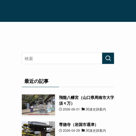
最近の記事
飛龍八幡宮（山口県周南市大字
須々万）
2026-06-01
関連史跡案内
専徳寺（岩国市通津）
2026-04-29
関連史跡案内