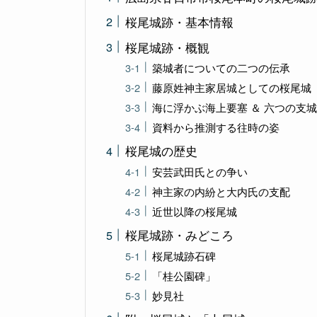
桜尾城跡・基本情報
桜尾城跡・概観
築城者についての二つの伝承
藤原姓神主家居城としての桜尾城
海に浮かぶ海上要塞 ＆ 六つの支
資料から推測する往時の姿
桜尾城の歴史
安芸武田氏との争い
神主家の内紛と大内氏の支配
近世以降の桜尾城
桜尾城跡・みどころ
桜尾城跡石碑
「桂公園碑」
妙見社