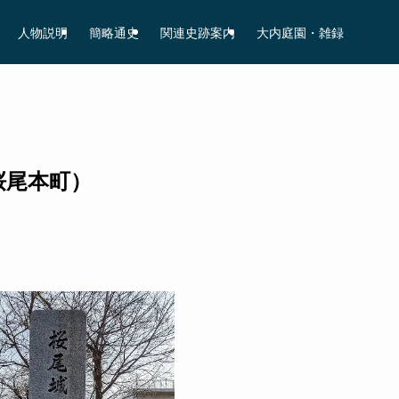
人物説明
簡略通史
関連史跡案内
大内庭園・雑録
桜尾本町）