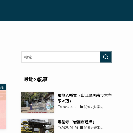
最近の記事
雑録
飛龍八幡宮（山口県周南市大字
須々万）
2026-06-01
関連史跡案内
専徳寺（岩国市通津）
2026-04-29
関連史跡案内