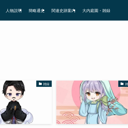
人物説明
簡略通史
関連史跡案内
大内庭園・雑録
雑録