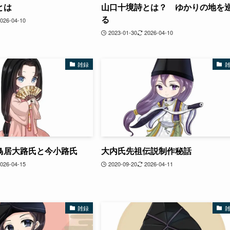
とは
山口十境詩とは？ ゆかりの地を
る
026-04-10
2023-01-30
2026-04-10
雑録
鳥居大路氏と今小路氏
大内氏先祖伝説制作秘話
026-04-15
2020-09-20
2026-04-11
雑録