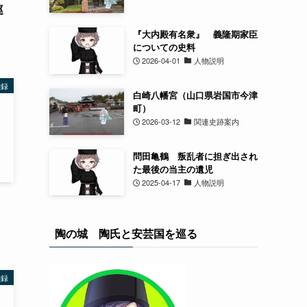
巡
『大内殿有名衆』 義隆期家臣
についての史料
2026-04-01
人物説明
雑録
白崎八幡宮（山口県岩国市今津
町）
2026-03-12
関連史跡案内
問田亀鶴 叛乱者に担ぎ出され
た最後の当主の遺児
2025-04-17
人物説明
陶の城 陶氏と安芸国を巡る
雑録