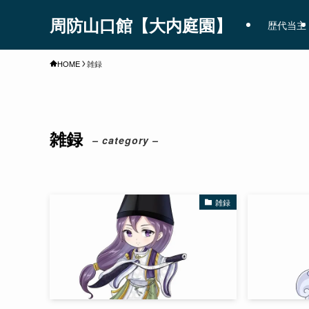
周防山口館【大内庭園】
歴代当主
HOME
雑録
雑録
– category –
雑録