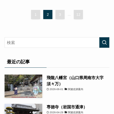
1
2
3
...
12
最近の記事
飛龍八幡宮（山口県周南市大字
須々万）
2026-06-01
関連史跡案内
専徳寺（岩国市通津）
2026-04-29
関連史跡案内