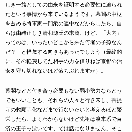
しき一族としての由来を証明する必要性に迫られ
たという事情から来ているようです。幕閣の中枢
を占める将軍家一門衆の連中などからしたら、自
らは由緒正しき清和源氏の末裔。けど、「大内」
ってのは、いったいどこから来た何者の子孫なん
だ？ と軽蔑する向きもあったでしょう（最終的
に、その軽蔑してた相手の力を借りねば京都の治
安を守り切れないほど落ちぶれますが）。
幕閣などと付き合う必要もない弱小勢力ならどう
でもいいことも、それらの人々と行き来し、菩提
寺の勅願寺化などまで行ないたいと考えるほど繁
栄したら、よくわからないけど先祖は渡来系で百
済の王子っぽいです、では話になりません。そこ