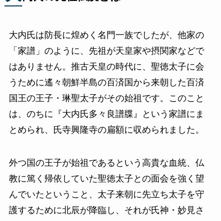
大内氏は防長に煌めく名門一族でしたが、他家の
「家譜」のように、先祖が天皇家や摂関家などで
はありません。推古天皇の時代に、聖徳太子に会
うために遙々朝鮮半島の百済国から来朝した百済
国王の王子・琳聖太子がその始祖です。このこと
は、のちに『大内氏多々良譜牒』という家譜にま
とめられ、氏寺興隆寺の扁額に収められました。
外つ国の王子が始祖であるという高貴な血統、仏
教に篤く帰依していた聖徳太子との面会を強く望
んでいたということ、太子来朝に先立ち太子を守
護するために北辰が降臨し、それが氏神・妙見さ