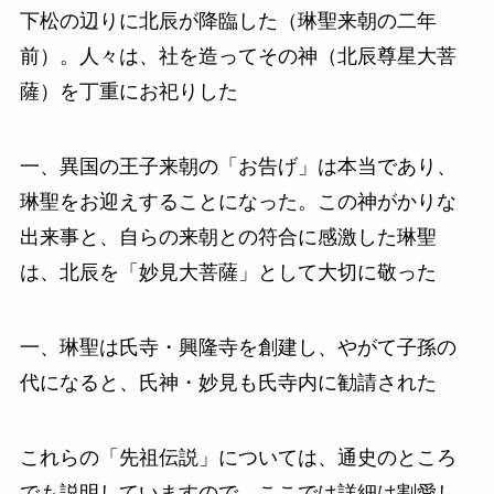
下松の辺りに北辰が降臨した（琳聖来朝の二年
前）。人々は、社を造ってその神（北辰尊星大菩
薩）を丁重にお祀りした
一、異国の王子来朝の「お告げ」は本当であり、
琳聖をお迎えすることになった。この神がかりな
出来事と、自らの来朝との符合に感激した琳聖
は、北辰を「妙見大菩薩」として大切に敬った
一、琳聖は氏寺・興隆寺を創建し、やがて子孫の
代になると、氏神・妙見も氏寺内に勧請された
これらの「先祖伝説」については、通史のところ
でも説明していますので、ここでは詳細は割愛し